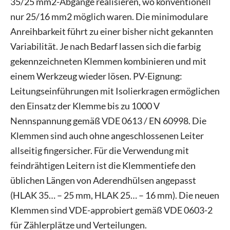
35/25 mm2-Abgänge realisieren, wo konventionell
nur 25/16 mm2 möglich waren. Die minimodulare
Anreihbarkeit führt zu einer bisher nicht gekannten
Variabilität. Je nach Bedarf lassen sich die farbig
gekennzeichneten Klemmen kombinieren und mit
einem Werkzeug wieder lösen. PV-Eignung:
Leitungseinführungen mit Isolierkragen ermöglichen
den Einsatz der Klemme bis zu 1000 V
Nennspannung gemäß VDE 0613 / EN 60998. Die
Klemmen sind auch ohne angeschlossenen Leiter
allseitig fingersicher. Für die Verwendung mit
feindrähtigen Leitern ist die Klemmentiefe den
üblichen Längen von Aderendhülsen angepasst
(HLAK 35… – 25 mm, HLAK 25… – 16 mm). Die neuen
Klemmen sind VDE-approbiert gemäß VDE 0603-2
für Zählerplätze und Verteilungen.