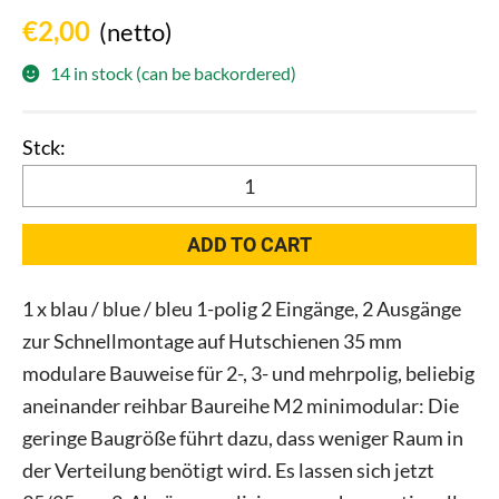
€
2,00
(netto)
14 in stock (can be backordered)
Pollmann
2080137
Hauptleitungs-
ADD TO CART
Abzweig-
klemme
1 x blau / blue / bleu 1-polig 2 Eingänge, 2 Ausgänge
HLAK
zur Schnellmontage auf Hutschienen 35 mm
25
1/2
modulare Bauweise für 2-, 3- und mehrpolig, beliebig
M2
aneinander reihbar Baureihe M2 minimodular: Die
blau
geringe Baugröße führt dazu, dass weniger Raum in
quantity
der Verteilung benötigt wird. Es lassen sich jetzt