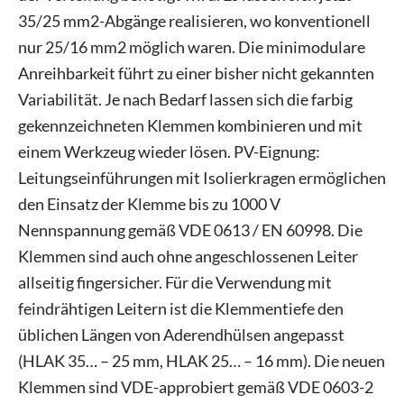
35/25 mm2-Abgänge realisieren, wo konventionell
nur 25/16 mm2 möglich waren. Die minimodulare
Anreihbarkeit führt zu einer bisher nicht gekannten
Variabilität. Je nach Bedarf lassen sich die farbig
gekennzeichneten Klemmen kombinieren und mit
einem Werkzeug wieder lösen. PV-Eignung:
Leitungseinführungen mit Isolierkragen ermöglichen
den Einsatz der Klemme bis zu 1000 V
Nennspannung gemäß VDE 0613 / EN 60998. Die
Klemmen sind auch ohne angeschlossenen Leiter
allseitig fingersicher. Für die Verwendung mit
feindrähtigen Leitern ist die Klemmentiefe den
üblichen Längen von Aderendhülsen angepasst
(HLAK 35… – 25 mm, HLAK 25… – 16 mm). Die neuen
Klemmen sind VDE-approbiert gemäß VDE 0603-2