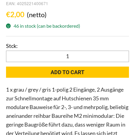
EAN:
4025221400671
€
2,00
(netto)
46 in stock (can be backordered)
Pollmann
2080136
Hauptleitungs-
ADD TO CART
Abzweig-
klemme
1 x grau / grey / gris 1-polig 2 Eingänge, 2 Ausgänge
HLAK
zur Schnellmontage auf Hutschienen 35 mm
25
1/2
modulare Bauweise für 2-, 3- und mehrpolig, beliebig
M2
aneinander reihbar Baureihe M2 minimodular: Die
grau
geringe Baugröße führt dazu, dass weniger Raum in
quantity
der Verteilung benötigt wird. Es lassen sich jetzt