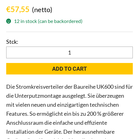
€
57,55
(netto)
12 in stock (can be backordered)
Striebel
UK648N3
Vert.UP
ADD TO CART
48PLE
IP30
Die Stromkreisverteiler der Baureihe UK600 sind für
m.Tür
die Unterputzmontage ausgelegt. Sie überzeugen
2CPX031372R9999
quantity
mit vielen neuen und einzigartigen technischen
Features. So ermöglicht ein bis zu 200 % größerer
Anschlussraum die einfache und effiziente
Installation der Geräte. Der herausnehmbare