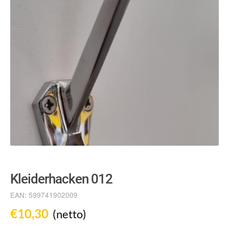
Kleiderhacken 012
EAN:
599741902009
€
10,30
(netto)