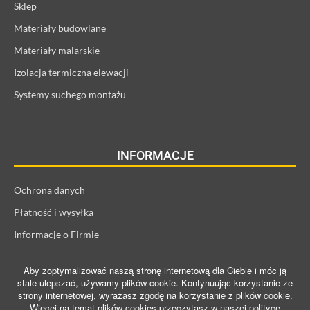
Sklep
Materiały budowlane
Materiały malarskie
Izolacja termiczna elewacji
Systemy suchego montażu
INFORMACJE
Ochrona danych
Płatność i wysyłka
Informacje o Firmie
Regulamin i informacje o kliencie
Aby zoptymalizować naszą stronę internetową dla Ciebie i móc ją
Prawo odstąpienia od umowy
stale ulepszać, używamy plików cookie. Kontynuując korzystanie ze
strony internetowej, wyrażasz zgodę na korzystanie z plików cookie.
Więcej na temat plików cookies przeczytasz w naszej polityce