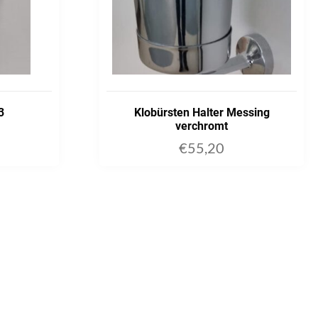
3
Klobürsten Halter Messing
verchromt
€
55,20
ART