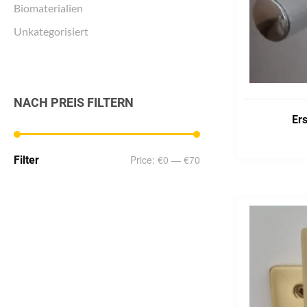
Biomaterialien
Unkategorisiert
NACH PREIS FILTERN
Ers
ADD TO CART
Min
Max
Price:
€0
—
€70
Filter
price
price