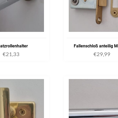
atzrollenhalter
Fallenschloß anteilig 
€
21,33
€
29,99
ADD TO CART
ADD TO C