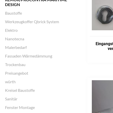
DESIGN
Baustoffe
Werkzeugkoffer Qbrick System
Elektro
Nanotecna
Eingangs
Malerbedarf
ver
Fassaden Wärmedämmung
ADD TO CART
Trockenbau
Preisangebot
würth
Kreisel Baustoffe
Sanitär
Fenster Montage