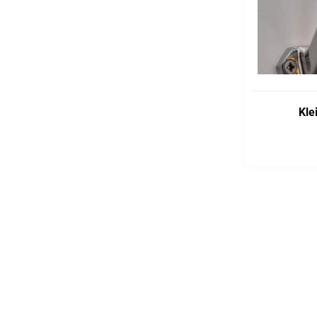
Kle
ADD TO CART