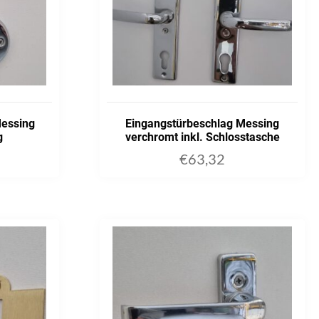
Messing
Eingangstürbeschlag Messing
g
verchromt inkl. Schlosstasche
€
63,32
ART