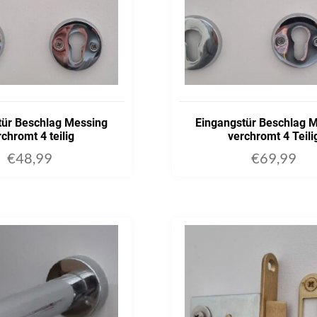
tür Beschlag Messing
Eingangstür Beschlag 
chromt 4 teilig
verchromt 4 Teili
€
48,99
€
69,99
ADD TO CART
ADD TO C