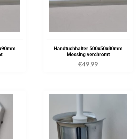
0x90mm
Handtuchhalter 500x50x80mm
mt
Messing verchromt
€
49,99
ART