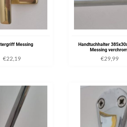
tergriff Messing
Handtuchhalter 385x3
Messing verchro
€
22,19
€
29,99
ADD TO CART
ADD TO C