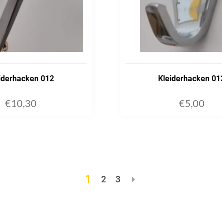
iderhacken 012
Kleiderhacken 01
€
10,30
€
5,00
ADD TO CART
ADD TO C
1
2
3