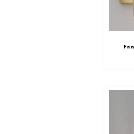
Fens
ADD TO CART