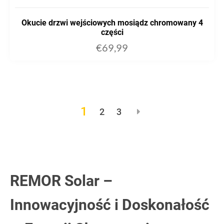
Okucie drzwi wejściowych mosiądz chromowany 4
części
€
69,99
1
2
3
REMOR Solar –
Innowacyjność i Doskonałość