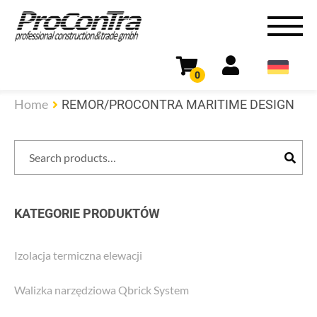
0
Home
REMOR/PROCONTRA MARITIME DESIGN
Search
Search
for:
KATEGORIE PRODUKTÓW
Izolacja termiczna elewacji
Walizka narzędziowa Qbrick System