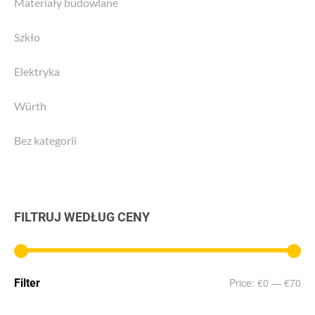
Materiały budowlane
Szkło
Elektryka
Würth
Bez kategorii
FILTRUJ WEDŁUG CENY
Min
Max
Price:
€0
—
€70
Filter
price
price