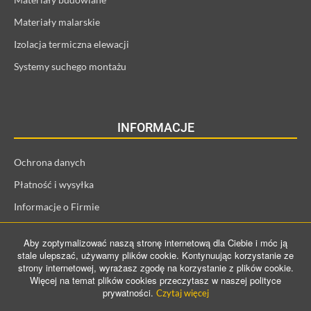
Materiały malarskie
Izolacja termiczna elewacji
Systemy suchego montażu
INFORMACJE
Ochrona danych
Płatność i wysyłka
Informacje o Firmie
Regulamin i informacje o kliencie
Aby zoptymalizować naszą stronę internetową dla Ciebie i móc ją
Prawo odstąpienia od umowy
stale ulepszać, używamy plików cookie. Kontynuując korzystanie ze
strony internetowej, wyrażasz zgodę na korzystanie z plików cookie.
Więcej na temat plików cookies przeczytasz w naszej polityce
prywatności.
Czytaj więcej