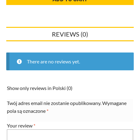
Flamco
RKW
1/2
z
REVIEWS (0)
polipropylenu,
biała
quantity
There are no reviews yet.
Show only reviews in Polski (0)
Twój adres email nie zostanie opublikowany.
Wymagane
pola są oznaczone
*
Your review
*