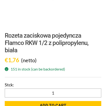
Rozeta zaciskowa pojedyncza
Flamco RKW 1/2 z polipropylenu,
biała
€
1,76
(netto)
151 in stock (can be backordered)
Rozeta
zaciskowa
pojedyncza
ADD TO CART