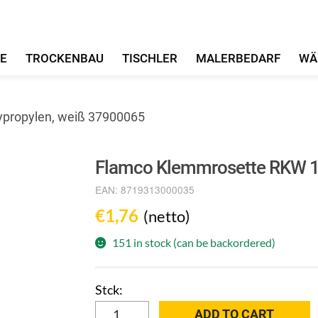
FE
TROCKENBAU
TISCHLER
MALERBEDARF
WÄ
propylen, weiß 37900065
Flamco Klemmrosette RKW 1/
EAN:
8719313000035
€
1,76
(netto)
151 in stock (can be backordered)
Flamco
ADD TO CART