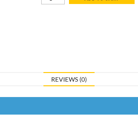
Klemmrosette
RKW
1/2
Polypropylen,
weiß
37900065
quantity
REVIEWS (0)