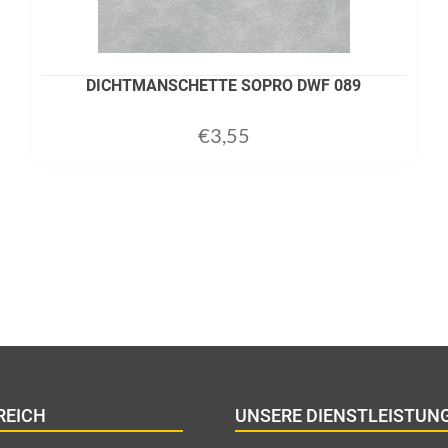
DICHTMANSCHETTE SOPRO DWF 089
€
3,55
ADD TO CART
REICH
UNSERE DIENSTLEISTUN