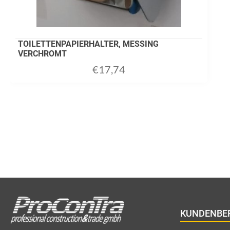
TOILETTENPAPIERHALTER, MESSING
VERCHROMT
€
17,74
ADD TO CART
KUNDENBE