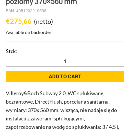
poziomy 370×560 mm
EAN:
4051202219598
€
275,66
(netto)
Available on backorder
Toaleta
podtynkowa
V+B
ADD TO CART
Subway
2.0
Villeroy&Boch Subway 2.0, WC spłukiwane,
do
bezrantowe, DirectFlush, porcelana sanitarna,
montażu
naściennego,
wymiary: 370x 560 mm, wisząca, nie nadaje się do
odpływ
instalacji z zaworami spłukującymi,
poziomy
zapotrzebowanie na wodę do spłukiwania: 3 / 4,5 l,