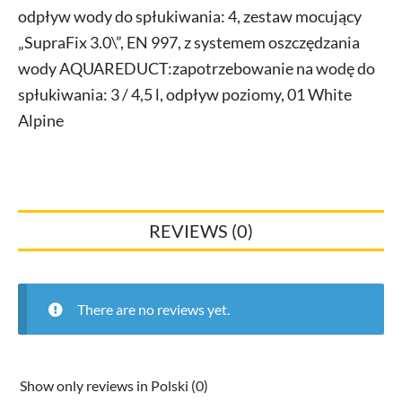
370x560
odpływ wody do spłukiwania: 4, zestaw mocujący
mm
„SupraFix 3.0\”, EN 997, z systemem oszczędzania
quantity
wody AQUAREDUCT:zapotrzebowanie na wodę do
spłukiwania: 3 / 4,5 l, odpływ poziomy, 01 White
Alpine
REVIEWS (0)
There are no reviews yet.
Show only reviews in Polski (0)