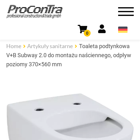
0
Home
Artykuły sanitarne
Toaleta podtynkowa
V+B Subway 2.0 do montażu naściennego, odpływ
poziomy 370×560 mm