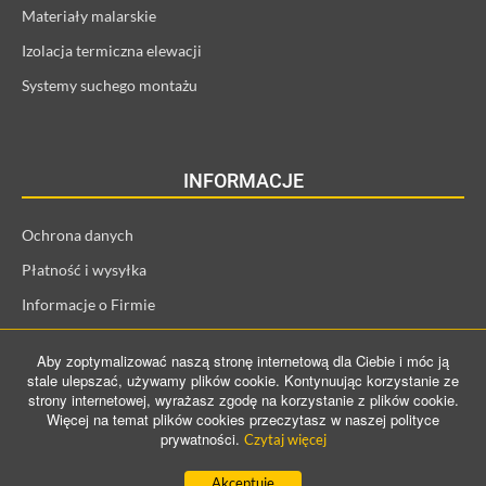
Materiały malarskie
Izolacja termiczna elewacji
Systemy suchego montażu
INFORMACJE
Ochrona danych
Płatność i wysyłka
Informacje o Firmie
Regulamin i informacje o kliencie
Aby zoptymalizować naszą stronę internetową dla Ciebie i móc ją
Prawo odstąpienia od umowy
stale ulepszać, używamy plików cookie. Kontynuując korzystanie ze
strony internetowej, wyrażasz zgodę na korzystanie z plików cookie.
Więcej na temat plików cookies przeczytasz w naszej polityce
prywatności.
Czytaj więcej
©️ 2021 ProConTra GmbH. All Rights Reserved
Akceptuje