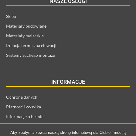
NASZE USŁUGI
Sklep
Materiały budowlane
Materiały malarskie
Izolacja termiczna elewacji
Systemy suchego montażu
INFORMACJE
Ochrona danych
Płatność i wysyłka
Informacje o Firmie
Regulamin i informacje o kliencie
Aby zoptymalizować naszą stronę internetową dla Ciebie i móc ją
Prawo odstąpienia od umowy