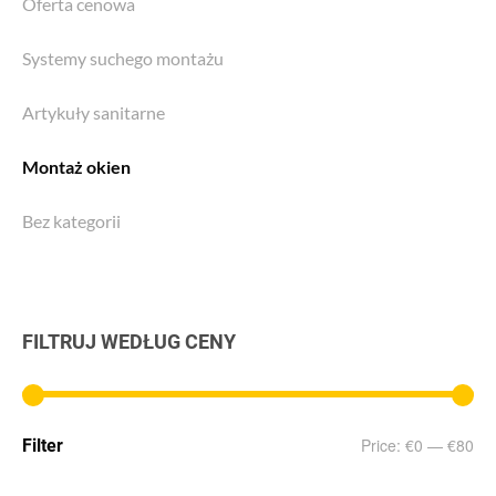
Oferta cenowa
Systemy suchego montażu
Artykuły sanitarne
Montaż okien
Bez kategorii
FILTRUJ WEDŁUG CENY
Min
Max
Price:
€0
—
€80
Filter
price
price