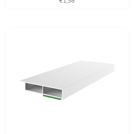
€
1,56