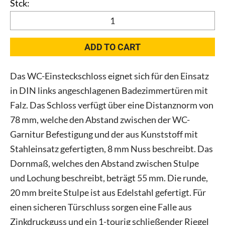
WC-
Einsteckschloss
Links
ADD TO CART
und
Rechts
Das WC-Einsteckschloss eignet sich für den Einsatz
28558866
in DIN links angeschlagenen Badezimmertüren mit
quantity
Falz. Das Schloss verfügt über eine Distanznorm von
78 mm, welche den Abstand zwischen der WC-
Garnitur Befestigung und der aus Kunststoff mit
Stahleinsatz gefertigten, 8 mm Nuss beschreibt. Das
Dornmaß, welches den Abstand zwischen Stulpe
und Lochung beschreibt, beträgt 55 mm. Die runde,
20 mm breite Stulpe ist aus Edelstahl gefertigt. Für
einen sicheren Türschluss sorgen eine Falle aus
Zinkdruckguss und ein 1-tourig schließender Riegel