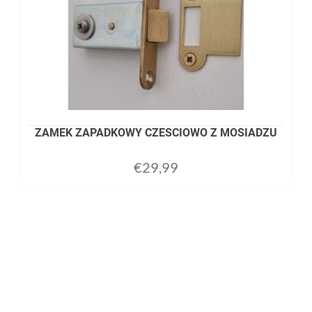
ZAMEK ZAPADKOWY CZESCIOWO Z MOSIADZU
€
29,99
ADD TO CART