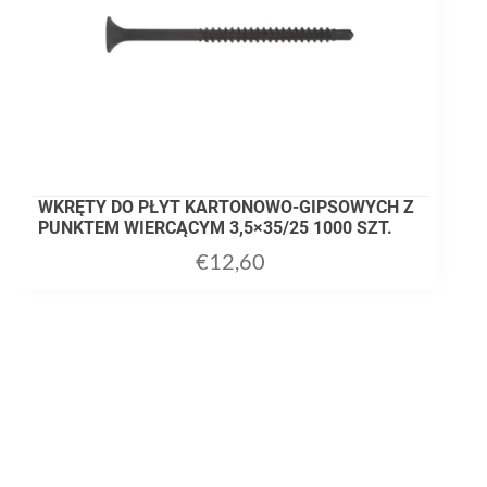
WKRĘTY DO PŁYT KARTONOWO-GIPSOWYCH Z
PUNKTEM WIERCĄCYM 3,5×35/25 1000 SZT.
€
12,60
ADD TO CART