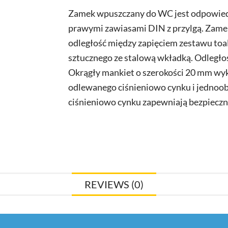
WC
Zamek wpuszczany do WC jest odpowiedn
lewy
prawymi zawiasami DIN z przylgą. Zame
i
odległość między zapięciem zestawu t
prawy
28558866
sztucznego ze stalową wkładką. Odległo
quantity
Okrągły mankiet o szerokości 20 mm wyko
odlewanego ciśnieniowo cynku i jednoo
ciśnieniowo cynku zapewniają bezpieczn
REVIEWS (0)