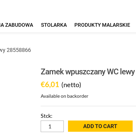
HA ZABUDOWA
STOLARKA
PRODUKTY MALARSKIE
awy 28558866
Zamek wpuszczany WC lewy 
€
6,01
(netto)
Available on backorder
Zamek
ADD TO CART
wpuszczany