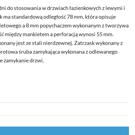
i do stosowania w drzwiach łazienkowych z lewymi i
k ma standardową odległość 78 mm, która opisuje
oaletowego a 8 mm popychaczem wykonanym z tworzywa
ść między mankietem a perforacją wynosi 55 mm.
nany jest ze stali nierdzewnej. Zatrzask wykonany z
brotowa śruba zamykająca wykonana z odlewanego
e zamykanie drzwi.