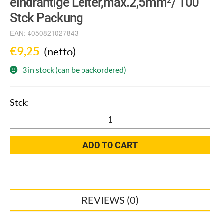
eindrähtige Leiter,max.2,5mm²/ 100
Stck Packung
EAN:
4050821027843
€
9,25
(netto)
3 in stock (can be backordered)
WAGO
2273-
202
ADD TO CART
COMPACT-
Verbindungsdosen-
klemme,für
eindrähtige
REVIEWS (0)
Leiter,max.2,5mm²/
100