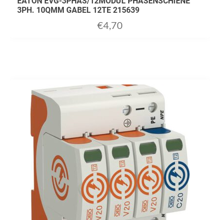
EATON EVG-3PHAS/12MODUL PHASENSCHIENE
3PH. 10QMM GABEL 12TE 215639
€
4,70