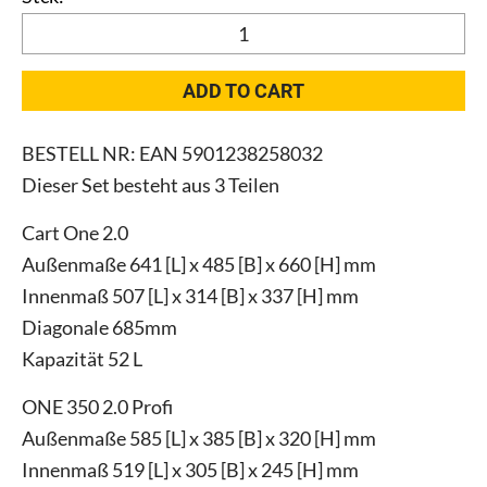
QS
One
Cart
ADD TO CART
Profi
Set
BESTELL NR: EAN 5901238258032
2.0
Dieser Set besteht aus 3 Teilen
quantity
Cart One 2.0
Außenmaße 641 [L] x 485 [B] x 660 [H] mm
Innenmaß 507 [L] x 314 [B] x 337 [H] mm
Diagonale 685mm
Kapazität 52 L
ONE 350 2.0 Profi
Außenmaße 585 [L] x 385 [B] x 320 [H] mm
Innenmaß 519 [L] x 305 [B] x 245 [H] mm