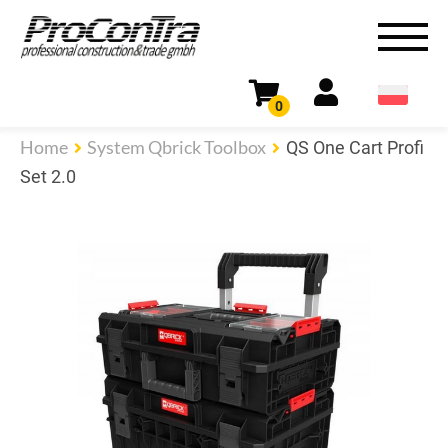
0
Home
System Qbrick Toolbox
QS One Cart Profi
Set 2.0