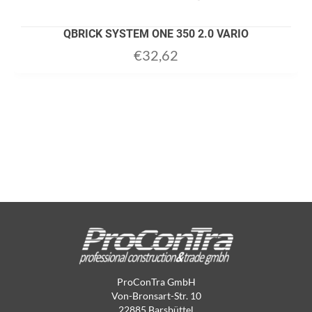
QBRICK SYSTEM ONE 350 2.0 VARIO
€
32,62
ProConTra GmbH
Von-Bronsart-Str. 10
22885 Barsbüttel