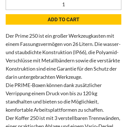
QS
PRIME
Ultra
ADD TO CART
HD
RED
Der Prime 250 ist ein großer Werkzeugkasten mit
-
einem Fassungsvermögen von 26 Litern. Die wasser-
Toolbox
250
und staubdichte Konstruktion (IP66), die Polyamid-
Vario
Verschlüsse mit Metallbändern sowie die verstärkte
quantity
Konstruktion sind eine Garantie für den Schutz der
darin untergebrachten Werkzeuge.
Die PRIME-Boxen können dank zusätzlicher
Verrippung einem Druck von bis zu 120 kg
standhalten und bieten so die Möglichkeit,
komfortable Arbeitsplattformen zu schaffen.
Der Koffer 250 ist mit 3 verstellbaren Trennwänden,
einer praktischen Ablage und einem Vario-Deckel