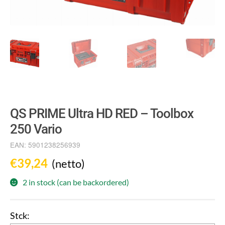
QS PRIME Ultra HD RED – Toolbox
250 Vario
EAN:
5901238256939
€
39,24
(netto)
2 in stock (can be backordered)