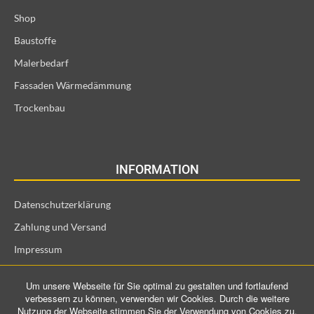
Shop
Baustoffe
Malerbedarf
Fassaden Wärmedämmung
Trockenbau
INFORMATION
Datenschutzerklärung
Zahlung und Versand
Impressum
Allgemeine Geschäftsbedingungen und Kundeninformationen
Um unsere Webseite für Sie optimal zu gestalten und fortlaufend
Widerrufsrecht für Verbraucher
verbessern zu können, verwenden wir Cookies. Durch die weitere
Nutzung der Webseite stimmen Sie der Verwendung von Cookies zu.