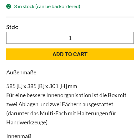
3 in stock (can be backordered)
Qbrick
System
ONE
ADD TO CART
350
2.0
Außenmaße
Vario
RED
585 [L] x 385 [B] x 301 [H] mm
quantity
Für eine bessere Innenorganisation ist die Box mit
zwei Ablagen und zwei Fächern ausgestattet
(darunter das Multi-Fach mit Halterungen für
Handwerkzeuge).
Innenmaß