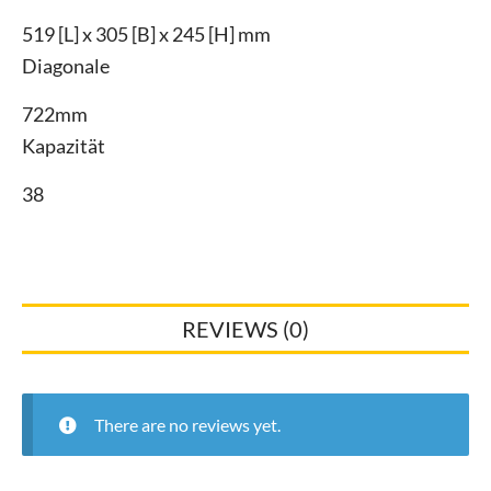
519 [L] x 305 [B] x 245 [H] mm
Diagonale
722mm
Kapazität
38
REVIEWS (0)
There are no reviews yet.