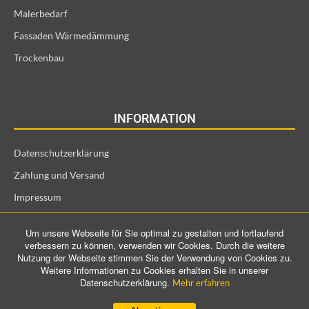
Malerbedarf
Fassaden Wärmedämmung
Trockenbau
INFORMATION
Datenschutzerklärung
Zahlung und Versand
Impressum
Allgemeine Geschäftsbedingungen und Kundeninformationen
Um unsere Webseite für Sie optimal zu gestalten und fortlaufend
Widerrufsrecht für Verbraucher
verbessern zu können, verwenden wir Cookies. Durch die weitere
Nutzung der Webseite stimmen Sie der Verwendung von Cookies zu.
Weitere Informationen zu Cookies erhalten Sie in unserer
Datenschutzerklärung.
Mehr erfahren
©️ 2021 ProConTra GmbH. All Rights Reserved