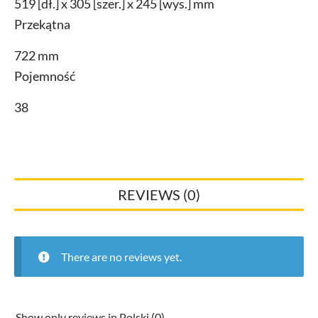
519 [dł.] x 305 [szer.] x 245 [wys.] mm
Przekątna
722 mm
Pojemność
38
REVIEWS (0)
There are no reviews yet.
Show only reviews in Polski (0)