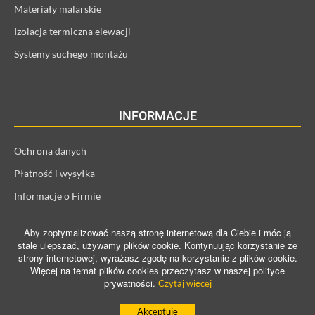
Materiały malarskie
Izolacja termiczna elewacji
Systemy suchego montażu
INFORMACJE
Ochrona danych
Płatność i wysyłka
Informacje o Firmie
Regulamin i informacje o kliencie
Aby zoptymalizować naszą stronę internetową dla Ciebie i móc ją
Prawo odstąpienia od umowy
stale ulepszać, używamy plików cookie. Kontynuując korzystanie ze
strony internetowej, wyrażasz zgodę na korzystanie z plików cookie.
Więcej na temat plików cookies przeczytasz w naszej polityce
prywatności.
Czytaj więcej
©️ 2021 ProConTra GmbH. All Rights Reserved
Akceptuje