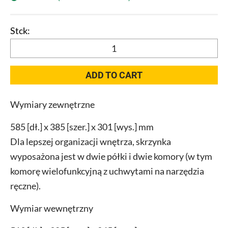
Qbrick
System
ONE
ADD TO CART
350
2.0
Wymiary zewnętrzne
Vario
RED
585 [dł.] x 385 [szer.] x 301 [wys.] mm
quantity
Dla lepszej organizacji wnętrza, skrzynka
wyposażona jest w dwie półki i dwie komory (w tym
komorę wielofunkcyjną z uchwytami na narzędzia
ręczne).
Wymiar wewnętrzny