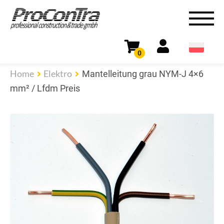
0
Home
Elektro
Mantelleitung grau NYM-J 4×6
mm² / Lfdm Preis