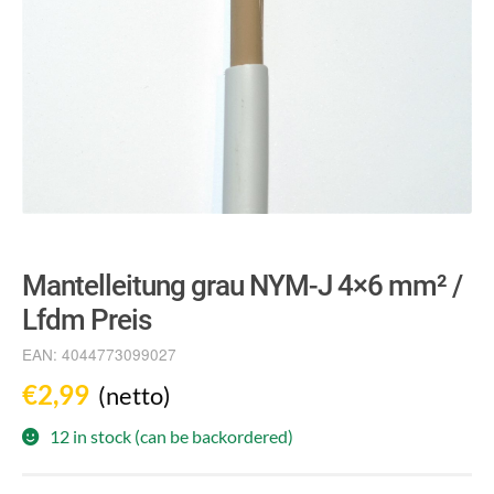
Mantelleitung grau NYM-J 4×6 mm² /
Lfdm Preis
EAN:
4044773099027
€
2,99
(netto)
12 in stock (can be backordered)