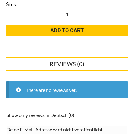
Mantelleitung
grau
NYM-
ADD TO CART
J
4x6
mm²
/
REVIEWS (0)
Lfdm
Preis
quantity
There are no reviews yet.
Show only reviews in Deutsch (0)
Deine E-Mail-Adresse wird nicht veröffentlicht.