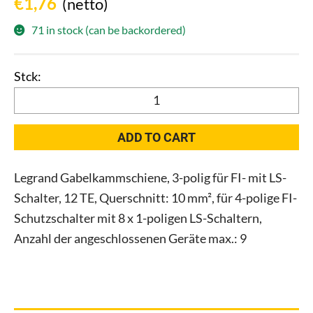
€
1,76
(netto)
71 in stock (can be backordered)
Legrand
004980
Gabelkammschiene
ADD TO CART
3-
polig
Legrand Gabelkammschiene, 3-polig für FI- mit LS-
12TE
Schalter, 12 TE, Querschnitt: 10 mm², für 4-polige FI-
10qmm
quantity
Schutzschalter mit 8 x 1-poligen LS-Schaltern,
Anzahl der angeschlossenen Geräte max.: 9