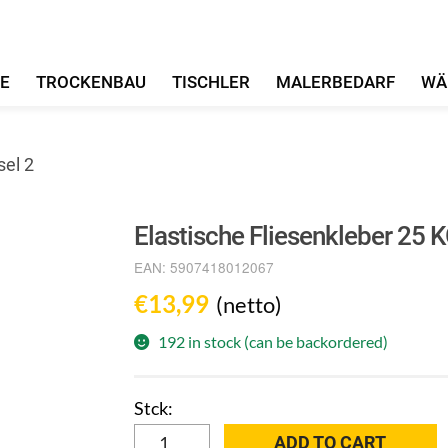
FE
TROCKENBAU
TISCHLER
MALERBEDARF
WÄ
sel 2
Elastische Fliesenkleber 25 K
EAN:
5907418012067
€
13,99
(netto)
192 in stock (can be backordered)
Elastische
ADD TO CART