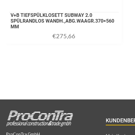
V+B TIEFSPÜLKLOSETT SUBWAY 2.0
SPÜLRANDLOS WANDH.,ABG.WAAGR.370×560
MM
€
275,66
ADD TO CART
KUNDENBE
ProConTra GmbH