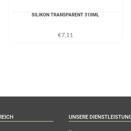
SILIKON TRANSPARENT 310ML
€
7,11
ADD TO CART
REICH
UNSERE DIENSTLEISTUN