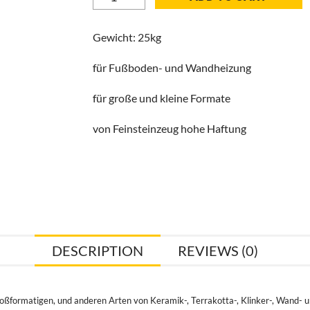
Fliesenkleber
25
Gewicht: 25kg
KG,
Kreisel
für Fußboden- und Wandheizung
2
quantity
für große und kleine Formate
von Feinsteinzeug hohe Haftung
DESCRIPTION
REVIEWS (0)
roßformatigen, und anderen Arten von Keramik-, Terrakotta-, Klinker-, Wand- 