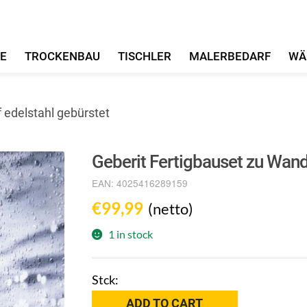
FE
TROCKENBAU
TISCHLER
MALERBEDARF
WÄ
 edelstahl gebürstet
Geberit Fertigbauset zu Wand
EAN:
4025416289159
€
99,99
(netto)
1 in stock
Geberit
ADD TO CART