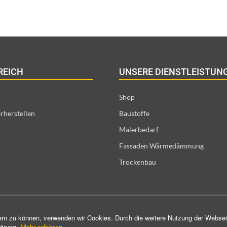
REICH
UNSERE DIENSTLEISTUN
Shop
rherstellen
Baustoffe
Malerbedarf
Fassaden Wärmedämmung
Trockenbau
©️ 2021 ProConTra GmbH. All Rights Reserved
sern zu können, verwenden wir Cookies. Durch die weitere Nutzung der Webs
lärung.