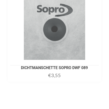
DICHTMANSCHETTE SOPRO DWF 089
€
3,55
ADD TO CART