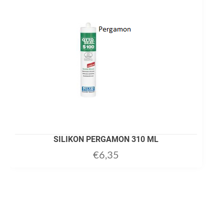
SILIKON PERGAMON 310 ML
€
6,35
ADD TO CART