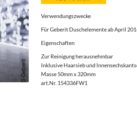
Fertigbauset
zu
Verwendungszwecke
Wandablauf
edelstahl
Für Geberit Duschelemente ab April 201
gebürstet
quantity
Eigenschaften
Zur Reinigung herausnehmbar
Inklusive Haarsieb und Innensechskants
Masse 50mm x 320mm
art.Nr. 154336FW1