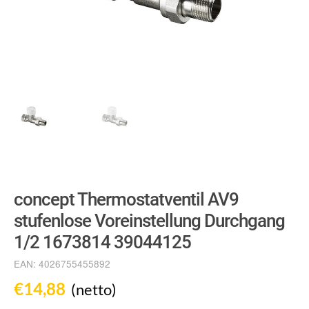
concept Thermostatventil AV9
stufenlose Voreinstellung Durchgang
1/2 1673814 39044125
EAN:
4026755455892
€
14,88
(netto)