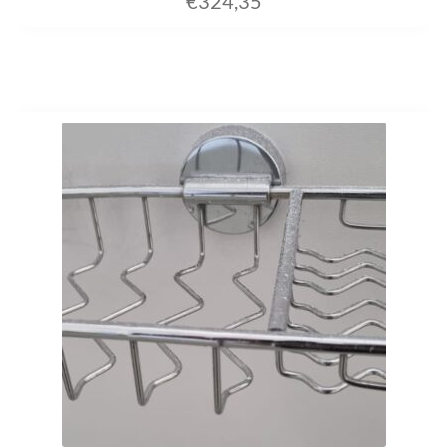
€
324,35