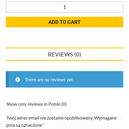
Walraven
2-
śrubowy
ADD TO CART
zacisk
rurowy
KSB2
75-
REVIEWS (0)
79mm
M8/M10
quantity
There are no reviews yet.
Show only reviews in Polski (0)
Twój adres email nie zostanie opublikowany.
Wymagane
pola są oznaczone
*