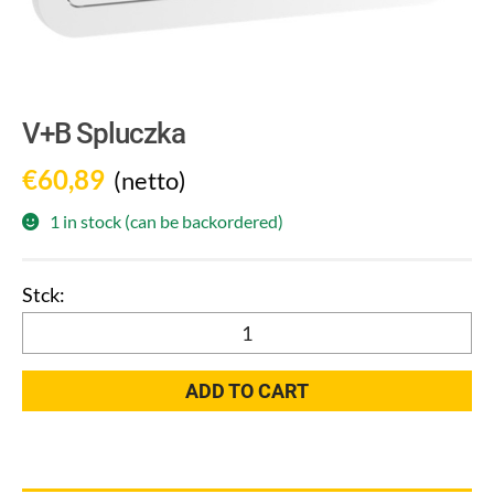
V+B Spluczka
€
60,89
(netto)
1 in stock (can be backordered)
V+B
Spluczka
quantity
ADD TO CART