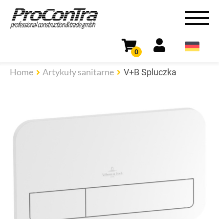
0
Home
Artykuły sanitarne
V+B Spluczka