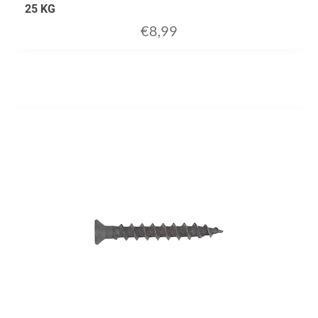
25 KG
€
8,99