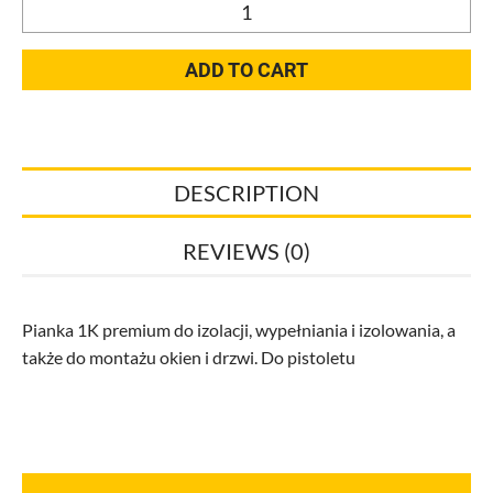
Pianka
1K
premium
ADD TO CART
do
izolacji,
quantity
DESCRIPTION
REVIEWS (0)
Pianka 1K premium do izolacji, wypełniania i izolowania, a
także do montażu okien i drzwi. Do pistoletu