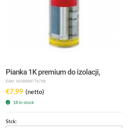
Pianka 1K premium do izolacji,
EAN:
4038898776758
€
7,99
(netto)
18 in stock