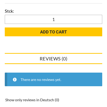
VIEGA
Übergangsstück
m.SC
ADD TO CART
Sanpress
2211
15mm
105044
REVIEWS (0)
31903227
quantity
There are no reviews yet.
Show only reviews in Deutsch (0)