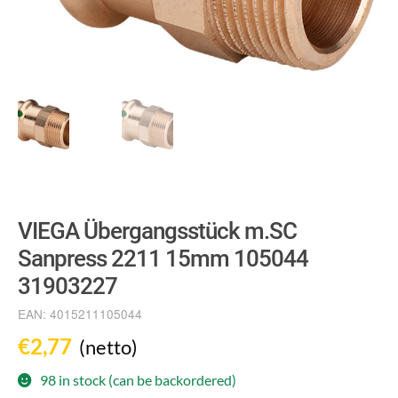
VIEGA Übergangsstück m.SC
Sanpress 2211 15mm 105044
31903227
EAN:
4015211105044
€
2,77
(netto)
98 in stock (can be backordered)