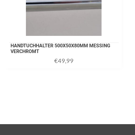
HANDTUCHHALTER 500X50X80MM MESSING
VERCHROMT
€
49,99
ADD TO CART