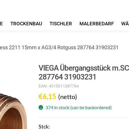
FE
TROCKENBAU
TISCHLER
MALERBEDARF
WÄ
ess 2211 15mm x AG3/4 Rotguss 287764 31903231
VIEGA Übergangsstück m.SC
287764 31903231
EAN:
4015211287764
€
6,15
(netto)
374 in stock (can be backordered)