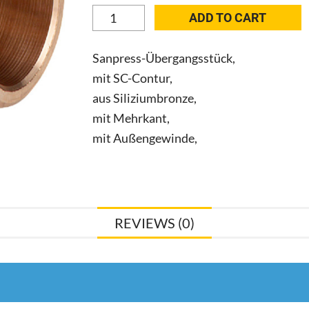
VIEGA
ADD TO CART
Übergangsstück
m.SC
Sanpress-Übergangsstück,
Sanpress
mit SC-Contur,
2211
aus Siliziumbronze,
15mm
x
mit Mehrkant,
AG3/4
mit Außengewinde,
Rotguss
287764
31903231
quantity
REVIEWS (0)