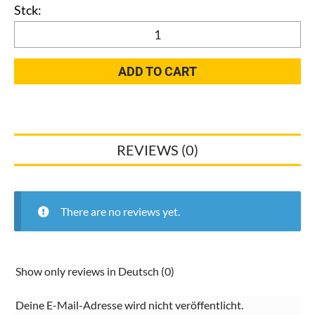
V+B
Subway
2.0
ADD TO CART
WC-
Sitz,
Scharniere
ES,
REVIEWS (0)
m.
QR
und
SC,
There are no reviews yet.
weiß
quantity
Show only reviews in Deutsch (0)
Deine E-Mail-Adresse wird nicht veröffentlicht.