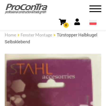
0
Home
Fenster Montage
Türstopper Halbkugel
Selbsklebend