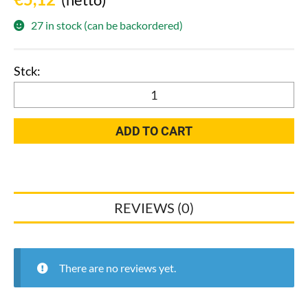
27 in stock (can be backordered)
Türstopper
Halbkugel
Selbsklebend
ADD TO CART
quantity
REVIEWS (0)
There are no reviews yet.