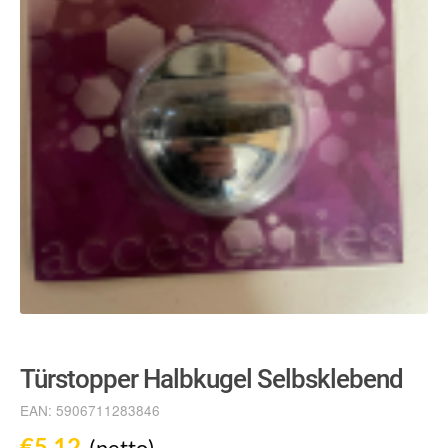
Türstopper Halbkugel Selbsklebend
EAN:
5906711283846
€
5,12
(netto)