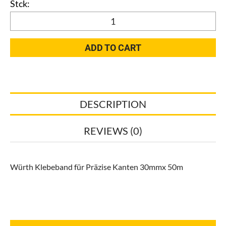
Würth
Präzisionskreppband
30mmx50m
ADD TO CART
quantity
DESCRIPTION
REVIEWS (0)
Würth Klebeband für Präzise Kanten 30mmx 50m