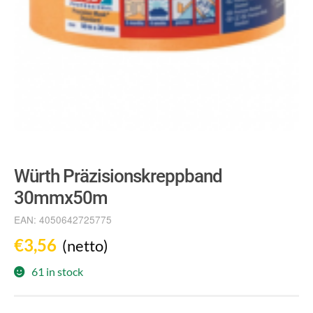
Würth Präzisionskreppband
30mmx50m
EAN:
4050642725775
€
3,56
(netto)
61 in stock