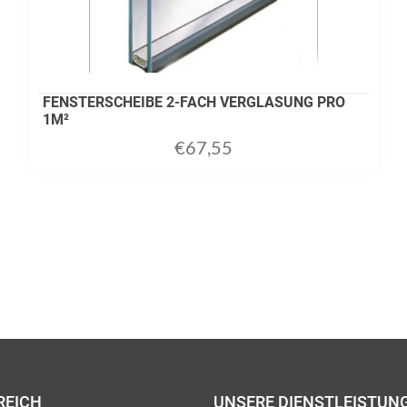
FENSTERSCHEIBE 2-FACH VERGLASUNG PRO
1M²
€
67,55
ADD TO CART
REICH
UNSERE DIENSTLEISTUN