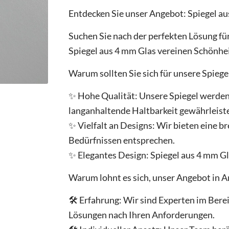
mm,
Entdecken Sie unser Angebot: Spiegel a
Geschliffene
Kanten,
Suchen Sie nach der perfekten Lösung für
pro
Spiegel aus 4 mm Glas vereinen Schönhei
1
m²
Warum sollten Sie sich für unsere Spiege
quantity
✨ Hohe Qualität: Unsere Spiegel werden a
langanhaltende Haltbarkeit gewährleiste
✨ Vielfalt an Designs: Wir bieten eine 
Bedürfnissen entsprechen.
✨ Elegantes Design: Spiegel aus 4 mm G
Warum lohnt es sich, unser Angebot in 
🛠️ Erfahrung: Wir sind Experten im Ber
Lösungen nach Ihren Anforderungen.