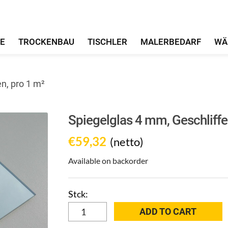
FE
TROCKENBAU
TISCHLER
MALERBEDARF
WÄ
n, pro 1 m²
Spiegelglas 4 mm, Geschliffe
€
59,32
(netto)
Available on backorder
Spiegelglas
ADD TO CART
4