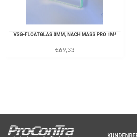
VSG-FLOATGLAS 8MM, NACH MASS PRO 1M²
€
69,33
ADD TO CART
KUNDENBE