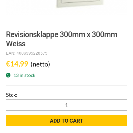
Revisionsklappe 300mm x 300mm
Weiss
EAN:
4006395228575
€
14,99
(netto)
13 in stock
Revisionsklappe
300mm
x
ADD TO CART
300mm
Weiss