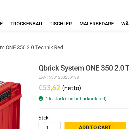
FE
TROCKENBAU
TISCHLER
MALERBEDARF
WÄ
em ONE 350 2.0 Technik Red
Qbrick System ONE 350 2.0 
EAN:
5901238256199
€
53,62
(netto)
1 in stock (can be backordered)
Qbrick
ADD TO CART