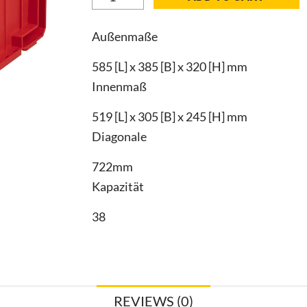
System
ONE
Außenmaße
350
2.0
585 [L] x 385 [B] x 320 [H] mm
Technik
Innenmaß
Red
quantity
519 [L] x 305 [B] x 245 [H] mm
Diagonale
722mm
Kapazität
38
REVIEWS (0)