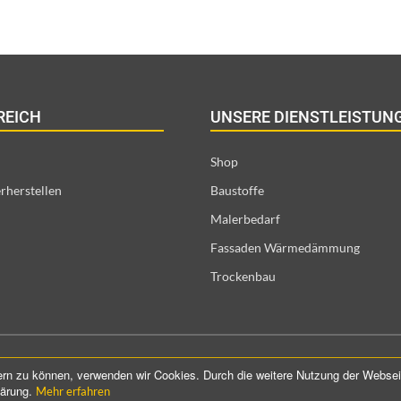
REICH
UNSERE DIENSTLEISTUN
Shop
rherstellen
Baustoffe
Malerbedarf
Fassaden Wärmedämmung
Trockenbau
©️ 2021 ProConTra GmbH. All Rights Reserved
sern zu können, verwenden wir Cookies. Durch die weitere Nutzung der Webs
lärung.
Mehr erfahren