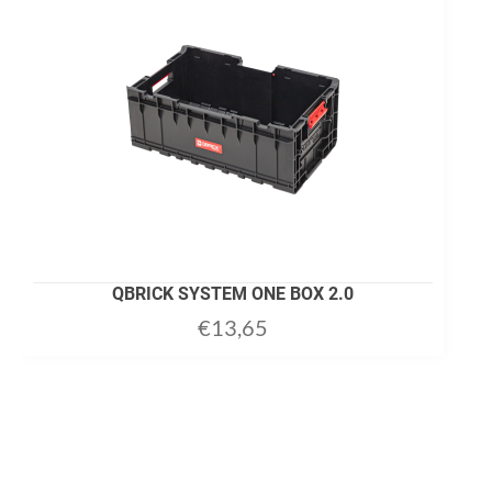
QBRICK SYSTEM ONE BOX 2.0
€
13,65
ADD TO CART