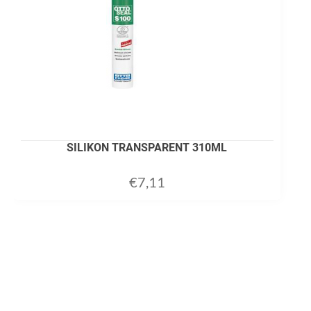
SILIKON TRANSPARENT 310ML
€
7,11
ADD TO CART