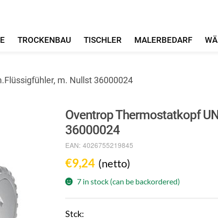
FE
TROCKENBAU
TISCHLER
MALERBEDARF
WÄ
Flüssigfühler, m. Nullst 36000024
Oventrop Thermostatkopf UNI 
36000024
EAN:
4026755219845
€
9,24
(netto)
7 in stock (can be backordered)