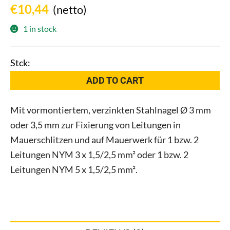
€
10,44
(netto)
1 in stock
OBO
ADD TO CART
1996
50
Mit vormontiertem, verzinkten Stahlnagel Ø 3 mm
Nagel-
oder 3,5 mm zur Fixierung von Leitungen in
Fix
Mauerschlitzen und auf Mauerwerk für 1 bzw. 2
3,5x50mm
PP
Leitungen NYM 3 x 1,5/2,5 mm² oder 1 bzw. 2
transparent
Leitungen NYM 5 x 1,5/2,5 mm².
quantity