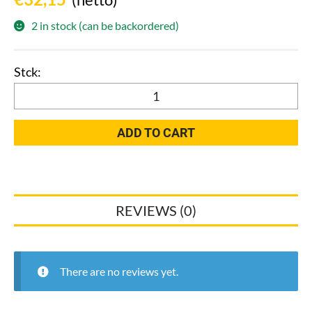
2 in stock (can be backordered)
OBO
1
Phasige
ADD TO CART
Überspannungschutz
quantity
REVIEWS (0)
There are no reviews yet.