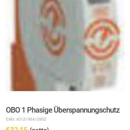
OBO 1 Phasige Überspannungschutz
EAN:
4012196412952
€
32,15
(netto)