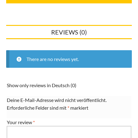
DIN
-
22,0
x
REVIEWS (0)
1,0
mm
-
per
There are no reviews yet.
Meter
50049763
28902319
Show only reviews in Deutsch (0)
quantity
Deine E-Mail-Adresse wird nicht veröffentlicht.
Erforderliche Felder sind mit
*
markiert
Your review
*