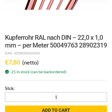
Kupferrohr RAL nach DIN – 22,0 x 1,0
mm – per Meter 50049763 28902319
EAN:
4059584020450
€
7,80
(netto)
21 in stock (can be backordered)
Kupferrohr
RAL
nach
ADD TO CART