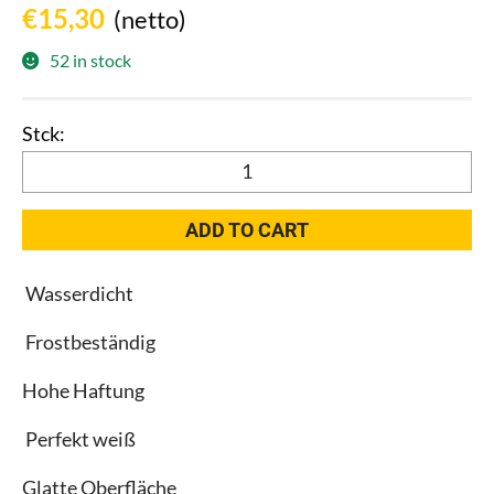
€
15,30
(netto)
52 in stock
Kalk-
Zement
Putz
ADD TO CART
weiss,
Kreisel
Wasserdicht
602
25kg
Frostbeständig
quantity
Hohe Haftung
Perfekt weiß
Glatte Oberfläche