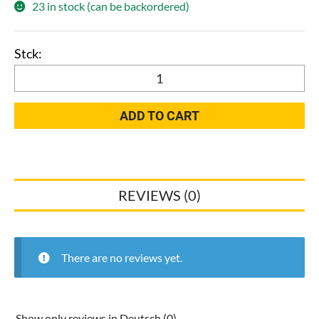
23 in stock (can be backordered)
HTsafe
Abflussrohrsystem
schalloptimiert
ADD TO CART
Reduktion
DN
110/50
kurz
REVIEWS (0)
175725
21900301
quantity
There are no reviews yet.
Show only reviews in Deutsch (0)