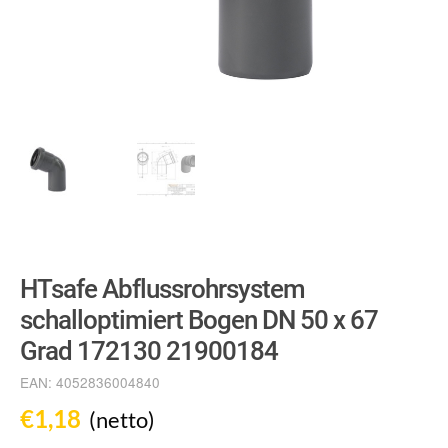
HTsafe Abflussrohrsystem
schalloptimiert Bogen DN 50 x 67
Grad 172130 21900184
EAN:
4052836004840
€
1,18
(netto)