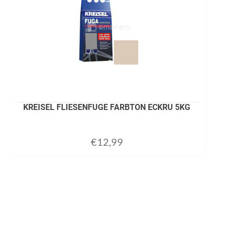
KREISEL FLIESENFUGE FARBTON ECKRU 5KG
€
12,99
ADD TO CART