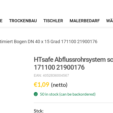
FE
TROCKENBAU
TISCHLER
MALERBEDARF
WÄ
timiert Bogen DN 40 x 15 Grad 171100 21900176
HTsafe Abflussrohrsystem sc
171100 21900176
EAN:
4052836004567
€
1,09
(netto)
50 in stock (can be backordered)