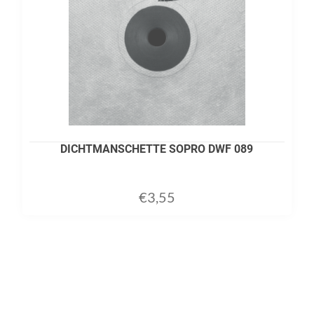
DICHTMANSCHETTE SOPRO DWF 089
€
3,55
ADD TO CART