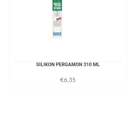
SILIKON PERGAMON 310 ML
€
6,35
ADD TO CART