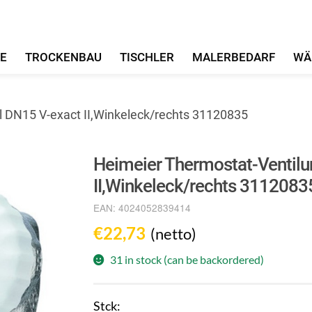
FE
TROCKENBAU
TISCHLER
MALERBEDARF
WÄ
l DN15 V-exact II,Winkeleck/rechts 31120835
Heimeier Thermostat-Ventilun
II,Winkeleck/rechts 3112083
EAN:
4024052839414
€
22,73
(netto)
31 in stock (can be backordered)