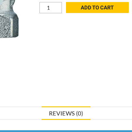
Heimeier
ADD TO CART
Thermostat-
Ventilunterteil
DN15
V-
exact
II,Winkeleck/rechts
31120835
quantity
REVIEWS (0)