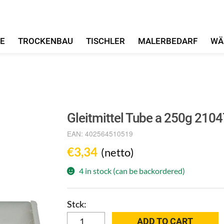
FE
TROCKENBAU
TISCHLER
MALERBEDARF
WÄ
Gleitmittel Tube a 250g 210
EAN:
402564510519
€
3,34
(netto)
4 in stock (can be backordered)
Gleitmittel
ADD TO CART