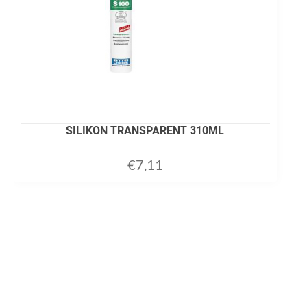
SILIKON TRANSPARENT 310ML
€
7,11
ADD TO CART