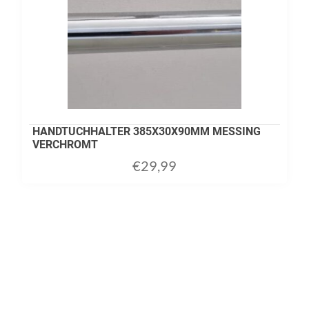
HANDTUCHHALTER 385X30X90MM MESSING
VERCHROMT
€
29,99
ADD TO CART