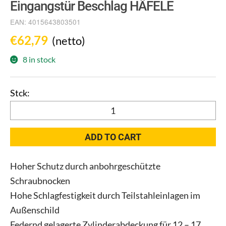
Eingangstür Beschlag HÄFELE
EAN:
4015643803501
€
62,79
(netto)
8 in stock
Eingangstür
Beschlag
HÄFELE
ADD TO CART
quantity
Hoher Schutz durch anbohrgeschützte
Schraubnocken
Hohe Schlagfestigkeit durch Teilstahleinlagen im
Außenschild
Federnd gelagerte Zylinderabdeckung für 12 – 17