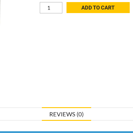
Deltamess
ADD TO CART
Miniblock
Duo
Koax
2"
3/4
IG
Messing,
Spindelventil
10932
28990802
quantity
REVIEWS (0)