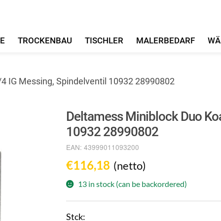
FE
TROCKENBAU
TISCHLER
MALERBEDARF
WÄ
/4 IG Messing, Spindelventil 10932 28990802
Deltamess Miniblock Duo Koax
10932 28990802
EAN:
43999011093200
€
116,18
(netto)
13 in stock (can be backordered)