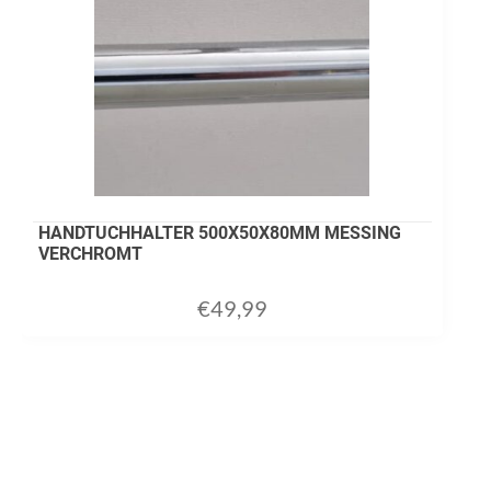
HANDTUCHHALTER 500X50X80MM MESSING
VERCHROMT
€
49,99
ADD TO CART