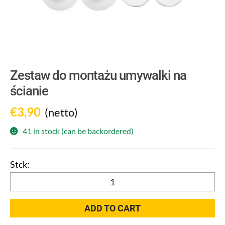
Zestaw do montażu umywalki na
ścianie
€
3,90
(netto)
41 in stock (can be backordered)
Zestaw
do
montażu
ADD TO CART
umywalki