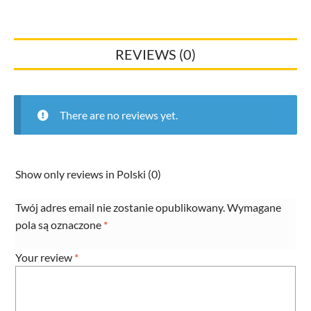
na
ścianie
quantity
REVIEWS (0)
There are no reviews yet.
Show only reviews in Polski (0)
Twój adres email nie zostanie opublikowany.
Wymagane
pola są oznaczone
*
Your review
*