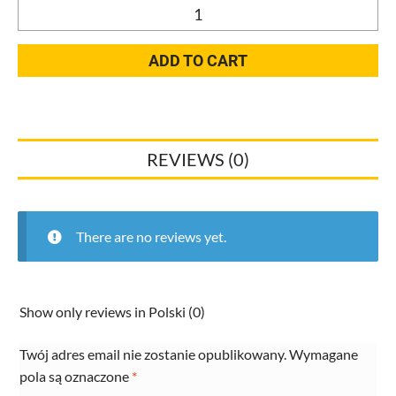
Wentylator
Blyss
z
ADD TO CART
wyłącznikiem
czasowym
100
mm
REVIEWS (0)
quantity
There are no reviews yet.
Show only reviews in Polski (0)
Twój adres email nie zostanie opublikowany.
Wymagane
pola są oznaczone
*