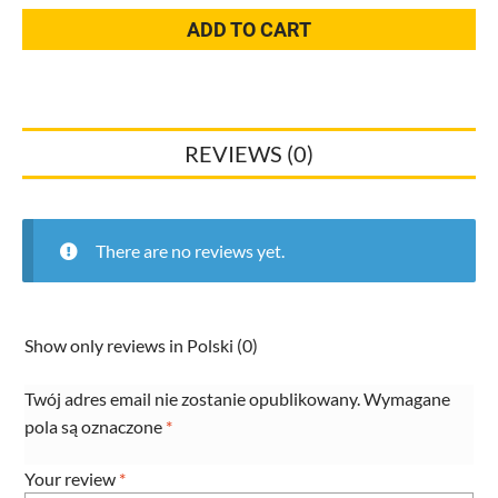
90
ADD TO CART
stopni
w.SC
Profipress
2416.1
REVIEWS (0)
I/A
15mm
miedź
291662
There are no reviews yet.
31008266
quantity
Show only reviews in Polski (0)
Twój adres email nie zostanie opublikowany.
Wymagane
pola są oznaczone
*
Your review
*