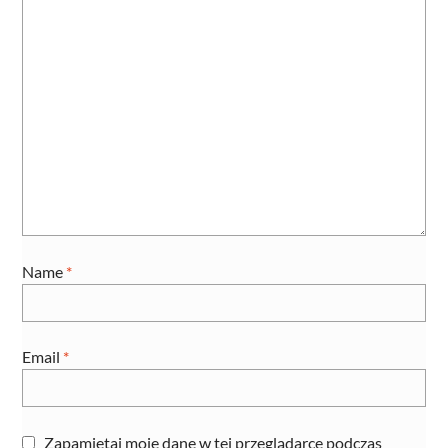
Name
*
Email
*
Zapamiętaj moje dane w tej przeglądarce podczas