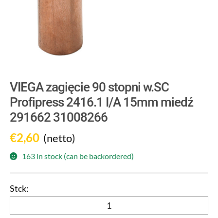
VIEGA zagięcie 90 stopni w.SC
Profipress 2416.1 I/A 15mm miedź
291662 31008266
€
2,60
(netto)
163 in stock (can be backordered)
VIEGA
zagięcie