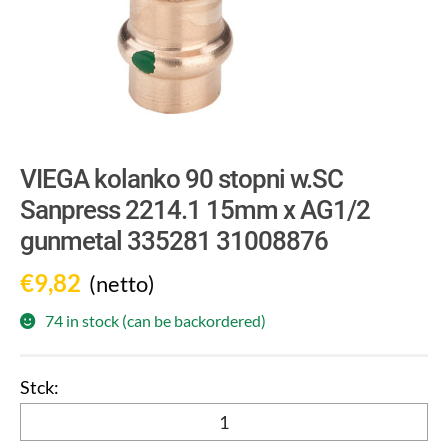
VIEGA kolanko 90 stopni w.SC
Sanpress 2214.1 15mm x AG1/2
gunmetal 335281 31008876
€
9,82
(netto)
74 in stock (can be backordered)
VIEGA
kolanko