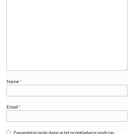
Name
*
Email
*
Zapamiętaj moje dane w tej przeglądarce podczas