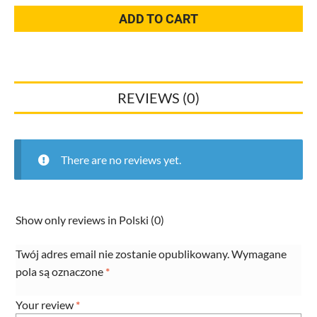
90
ADD TO CART
stopni
w.SC
Sanpress
2214.1
REVIEWS (0)
15mm
x
AG1/2
gunmetal
There are no reviews yet.
335281
31008876
quantity
Show only reviews in Polski (0)
Twój adres email nie zostanie opublikowany.
Wymagane
pola są oznaczone
*
Your review
*